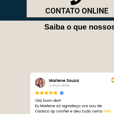
CONTATO ONLINE
Saiba o que nossos
za
Giseld Felix
2 anos atrás
Super indico muito bom ,atenc
eço vcs sou de
,prestativo amei os servicos dele otimo
deu tudo certo
advogado