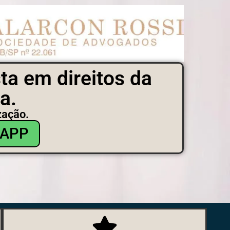
ta em direitos da
a.
zação.
SAPP