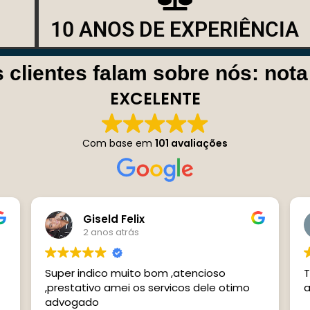
10 ANOS DE EXPERIÊNCIA
 clientes falam sobre nós: not
EXCELENTE
Com base em
101 avaliações
pamela barbosa
2 anos atrás
ioso
Tiraram todas minhas dúvidas, muito
atenciosos obgda