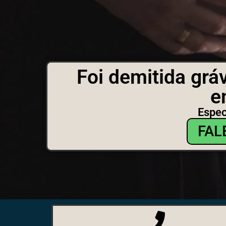
Foi demitida grá
e
Espec
FAL