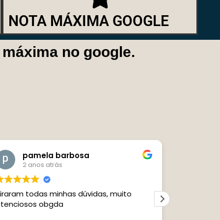
NOTA MÁXIMA GOOGLE
a máxima no google.
Miria Simões
2 anos atrás
Sou carioca resíduo em Santa Catarina, e
tive o Melhor Atendimento na área
trabalhista, Resolveram meu problema