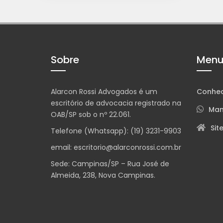
Sobre
Men
Alarcon Rossi Advogados é um
Conhece
escritório de advocacia registrado na
Man
OAB/SP sob o nº 22.061.
Sit
Telefone (Whatsapp): (19) 3231-9903
email: escritorio@alarconrossi.com.br
Sede: Campinas/SP – Rua José de
Almeida, 238, Nova Campinas.