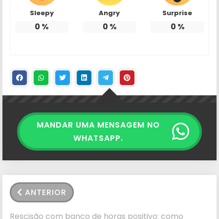
Sleepy
Angry
Surprise
0
%
0
%
0
%
MANDAR UMA MENSAGEM NO
WHATSAPP.
ANTERIOR
Rescisão com banco de horas positivo: como