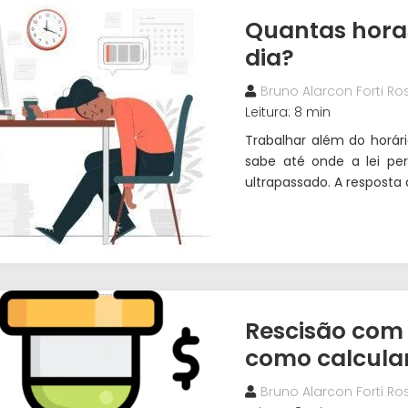
Quantas horas
dia?
Bruno Alarcon Forti Ros
Leitura: 8 min
Trabalhar além do horá
sabe até onde a lei pe
ultrapassado. A resposta 
Rescisão com 
como calcular
Bruno Alarcon Forti Ros