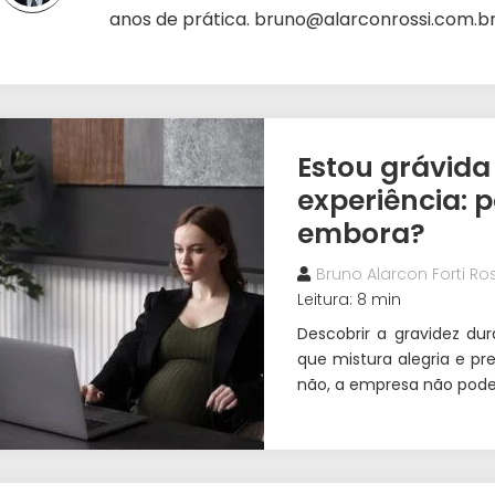
anos de prática. bruno@alarconrossi.com.b
Estou grávida
experiência:
embora?
Bruno Alarcon Forti Ros
Leitura: 8 min
Descobrir a gravidez d
que mistura alegria e p
não, a empresa não pode 