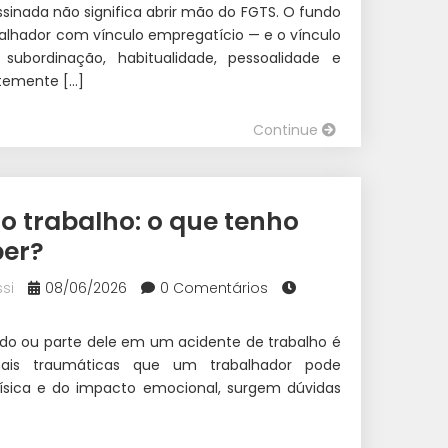
ssinada não significa abrir mão do FGTS. O fundo
balhador com vínculo empregatício — e o vínculo
ubordinação, habitualidade, pessoalidade e
temente […]
Continue
no trabalho: o que tenho
ber?
si
08/06/2026
0 Comentários
do ou parte dele em um acidente de trabalho é
ais traumáticas que um trabalhador pode
física e do impacto emocional, surgem dúvidas